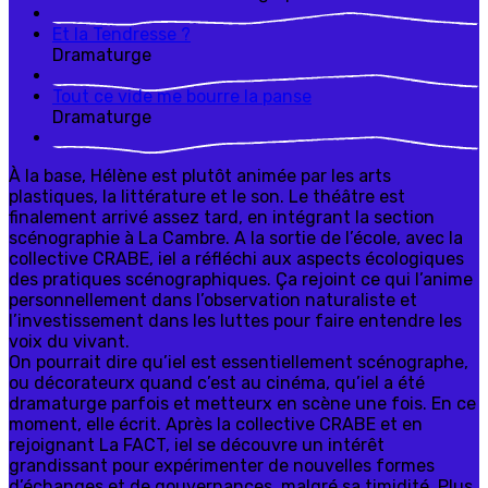
E
t
la
T
endresse
?
Dramaturge
T
out
ce vide me bourre la panse
Dramaturge
À la base, Hélène est plutôt animée par les arts
plastiques, la littérature et le son. Le théâtre est
finalement arrivé assez tard, en intégrant la section
scénographie à La Cambre. A la sortie de l’école, avec la
collective CRABE, iel a réfléchi aux aspects écologiques
des pratiques scénographiques. Ça rejoint ce qui l’anime
personnellement dans l’observation naturaliste et
l’investissement dans les luttes pour faire entendre les
voix du vivant.
On pourrait dire qu’iel est essentiellement scénographe,
ou décorateurx quand c’est au cinéma, qu’iel a été
dramaturge parfois et metteurx en scène une fois. En ce
moment, elle écrit. Après la collective CRABE et en
rejoignant La FACT, iel se découvre un intérêt
grandissant pour expérimenter de nouvelles formes
d’échanges et de gouvernances, malgré sa timidité. Plus