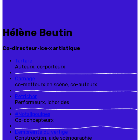
Hélène Beutin
Co-directeur·ice·x artistique
T
artare
Auteurx, co-porteurx
C
arnage
co-metteurx en scène, co-auteurx
P
étrichor
Performeurx, Ichorides
#
N
otallpoulpes
Co-concepteurx
L
’empreinte
du vertige
Construction, aide scénographie