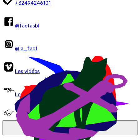
+32494246101
@factasbl
@la_fact
Les vidéos
Les podcasts
Coordination Artistique - Amelle Sliti