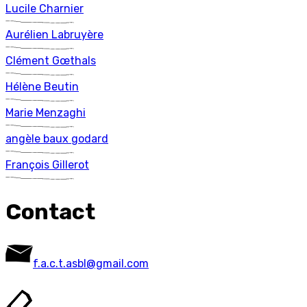
L
ucile
C
harnier
A
urélien
L
abruyère
C
lément
G
œthals
H
élène
B
eutin
M
arie
M
enzaghi
a
ngèle
b
aux
g
odard
F
rançois
G
illerot
Contact
f.a.c.t.asbl@gmail.com