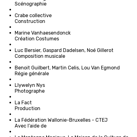
Scénographie
C
rabe
c
ollective
Construction
M
arine
V
anhaesendonck
Création Costumes
L
uc
B
ersier,
G
aspard
D
adelsen,
N
oé
G
illerot
Composition musicale
B
enoit
G
uilbert,
M
artin
C
elis,
L
ou
V
an
E
gmond
Régie générale
L
lywelyn
N
ys
Photographe
L
a
F
act
Production
La Fédération Wallonie-Bruxelles - CTEJ
Avec l’aide de