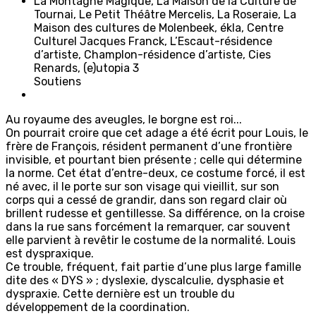
La Montagne Magique, La Maison de la Culture de
Tournai, Le Petit Théâtre Mercelis, La Roseraie, La
Maison des cultures de Molenbeek, ékla, Centre
Culturel Jacques Franck, L’Escaut-résidence
d’artiste, Champlon-résidence d’artiste, Cies
Renards, (e)utopia 3
Soutiens
Au royaume des aveugles, le borgne est roi...
On pourrait croire que cet adage a été écrit pour Louis, le
frère de François, résident permanent d’une frontière
invisible, et pourtant bien présente ; celle qui détermine
la norme. Cet état d’entre-deux, ce costume forcé, il est
né avec, il le porte sur son visage qui vieillit, sur son
corps qui a cessé de grandir, dans son regard clair où
brillent rudesse et gentillesse. Sa différence, on la croise
dans la rue sans forcément la remarquer, car souvent
elle parvient à revêtir le costume de la normalité. Louis
est dyspraxique.
Ce trouble, fréquent, fait partie d’une plus large famille
dite des « DYS » ; dyslexie, dyscalculie, dysphasie et
dyspraxie. Cette dernière est un trouble du
développement de la coordination.