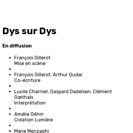
Dys sur Dys
En diffusion
F
rançois
G
illerot
Mise en scène
F
rançois
G
illerot,
A
rthur
O
udar
Co-écriture
L
ucile
C
harnier,
G
aspard
D
adelsen,
C
lément
G
œthals
Interprétation
A
mélie
G
éhin
Création Lumière
M
arie
M
enzaghi