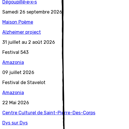
D
égoupillé·e·x·s
Samedi 26 septembre 2026
Maison Poème
A
lzheimer
project
31 juillet au 2 août 2026
Festival 543
A
mazonia
09 juillet 2026
Festival de Stavelot
A
mazonia
22 Mai 2026
Centre Culturel de Saint-Pierre-Des-Corps
D
ys
sur
D
ys