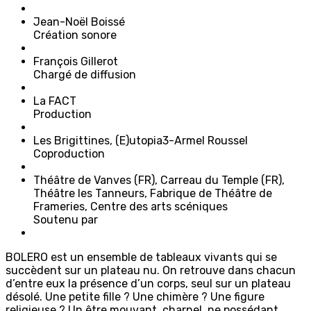
J
ean-
N
oël
B
oissé
Création sonore
F
rançois
G
illerot
Chargé de diffusion
L
a
F
ACT
Production
Les Brigittines, (E)utopia3-Armel Roussel
Coproduction
Théâtre de Vanves (FR), Carreau du Temple (FR),
Théâtre les Tanneurs, Fabrique de Théâtre de
Frameries, Centre des arts scéniques
Soutenu par
BOLERO
est un ensemble de tableaux vivants qui se
succèdent sur un plateau nu. On retrouve dans chacun
d’entre eux la présence d’un corps, seul sur un plateau
désolé. Une petite fille ? Une chimère ? Une figure
religieuse ? Un être mouvant, charnel, ne possédant,