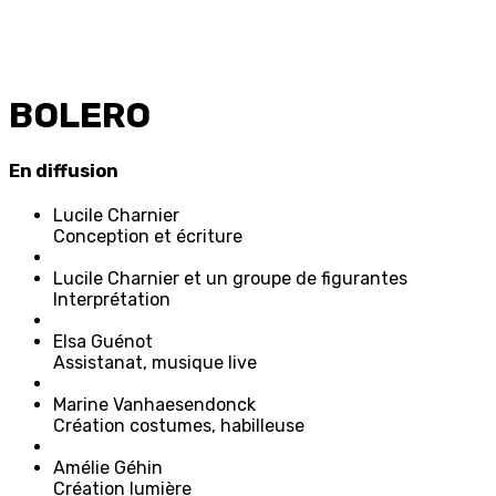
BOLERO
En diffusion
L
ucile
C
harnier
Conception et écriture
L
ucile
C
harnier
et un groupe de figurantes
Interprétation
E
lsa
G
uénot
Assistanat, musique live
M
arine
V
anhaesendonck
Création costumes, habilleuse
A
mélie
G
éhin
Création lumière