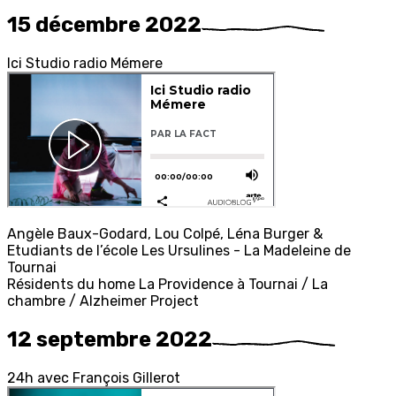
15 décembre 2022
Ici
S
tudio
r
adio
M
émere
Angèle Baux-Godard, Lou Colpé, Léna Burger &
Etudiants de l’école Les Ursulines - La Madeleine de
Tournai
Résidents du home La Providence à Tournai / La
chambre / Alzheimer Project
12 septembre 2022
2
4h
avec
F
rançois
G
illerot