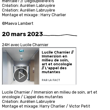
mentale? // Dégoupillé·e·x·s
Création: Aurélien Labruyère
Création: Aurélien Labruyère
Montage et mixage : Harry Charlier
©Maeva Lambert
20 mars 2023
2
4H
avec
L
ucile
C
harnier
Lucile Charnier / Immersion en milieu de soin, art et
oncologie / L’appel des mutantes
Création: Aurélien Labruyère
Montage et mixage: Harry Charlier / Victor Petit